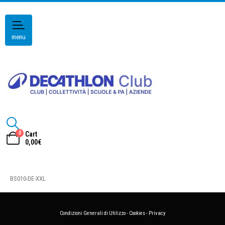
menu
0
Cart
0,00
€
BS010-DE-XXL
Condizioni Generali di Utilizzo
-
Cookies
-
Privacy