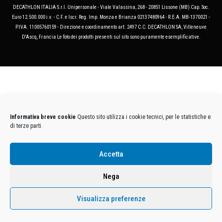
DECATHLON ITALIA S.r.l. Unipersonale - Viale Valassina, 268 - 20851 Lissone (MB) Cap. Soc.
Euro 12.500.000 i.v. - C.F. e Iscr. Reg. Imp. Monza e Brianza 02137480964 - R.E.A. MB-1370021 -
P.IVA. 11005760159 - Direzione e coordinamento art. 2497 C.C. DECATHLON SA, Villeneuve
D'Ascq, Francia Le foto dei prodotti presenti sul sito sono puramente esemplificative.
Informativa breve cookie
Questo sito utilizza i cookie tecnici, per le statistiche e
di terze parti.
Accetta
Nega
Visualizza preferenze