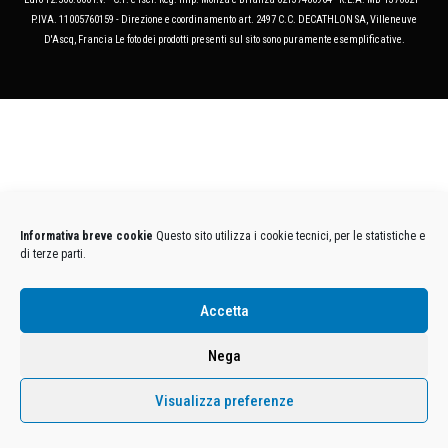
P.IVA. 11005760159 - Direzione e coordinamento art. 2497 C.C. DECATHLON SA, Villeneuve
D'Ascq, Francia Le foto dei prodotti presenti sul sito sono puramente esemplificative.
Informativa breve cookie
Questo sito utilizza i cookie tecnici, per le statistiche e
di terze parti.
Accetta
Nega
Visualizza preferenze