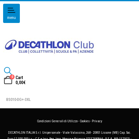
menu
0
Cart
0,00
€
BS010-DG+-3XL
Condizioni Generali di Utilizzo
-
Cookies
-
Privacy
DECATHLON ITALIA S.r.l. Unipersonale - Viale Valassina, 268 - 20851 Lissone (MB) Cap. Soc.
Euro 12.500.000 i.v. - C.F. e Iscr. Reg. Imp. Monza e Brianza 02137480964 - R.E.A. MB-1370021 -