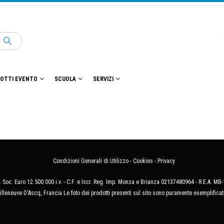
OTTI EVENTO
SCUOLA
SERVIZI
Condizioni Generali di Utilizzo
-
Cookies
-
Privacy
 Soc. Euro 12.500.000 i.v. - C.F. e Iscr. Reg. Imp. Monza e Brianza 02137480964 - R.E.A. 
illeneuve D'Ascq, Francia Le foto dei prodotti presenti sul sito sono puramente esemplificat