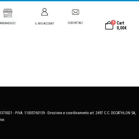
0
Cart
CONTATTACI
AREANEGOZI
IL MIO ACCOUNT
0,00
€
MB-1370021 - P.IVA. 11005760159 - Direzione e coordinamento art. 2497 C.C. DECATHLON SA,
ive.