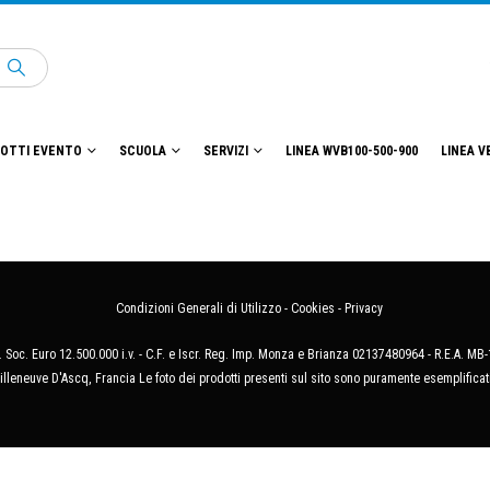
OTTI EVENTO
SCUOLA
SERVIZI
LINEA WVB100-500-900
LINEA V
Condizioni Generali di Utilizzo
-
Cookies
-
Privacy
 Soc. Euro 12.500.000 i.v. - C.F. e Iscr. Reg. Imp. Monza e Brianza 02137480964 - R.E.A. 
illeneuve D'Ascq, Francia Le foto dei prodotti presenti sul sito sono puramente esemplificat