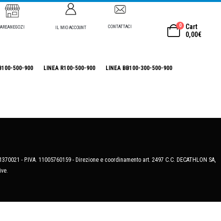
0
Cart
CONTATTACI
AREANEGOZI
IL MIO ACCOUNT
0,00
€
B100-500-900
LINEA R100-500-900
LINEA BB100-300-500-900
MB-1370021 - P.IVA. 11005760159 - Direzione e coordinamento art. 2497 C.C. DECATHLON SA,
ive.