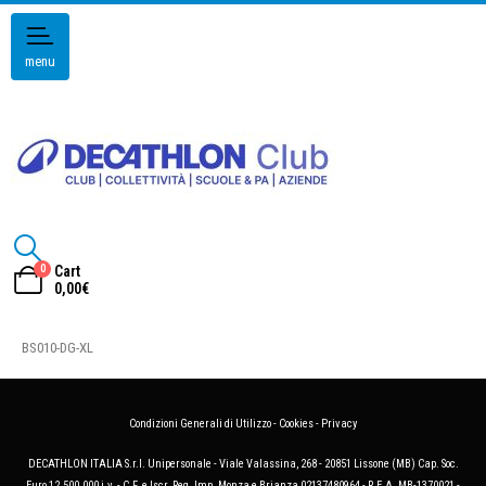
menu
0
Cart
0,00
€
BS010-DG-XL
Condizioni Generali di Utilizzo
-
Cookies
-
Privacy
DECATHLON ITALIA S.r.l. Unipersonale - Viale Valassina, 268 - 20851 Lissone (MB) Cap. Soc.
Euro 12.500.000 i.v. - C.F. e Iscr. Reg. Imp. Monza e Brianza 02137480964 - R.E.A. MB-1370021 -