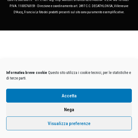
P.IVA. 11005760159 - Direzione e coordinamento art. 2497 C.C. DECATHLON SA, Villeneuve
D'Ascq, Francia Le foto dei prodotti presenti sul sito sono puramente esemplificative.
Informativa breve cookie
Questo sito utilizza i cookie tecnici, per le statistiche e
di terze parti.
Accetta
Nega
Visualizza preferenze