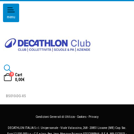
menu
0
Cart
0,00
€
BS010-DG-XS
Condizioni Generali di Utilizzo
-
Cookies
-
Privacy
DECATHLON ITALIA S.r.l. Unipersonale - Viale Valassina, 268 - 20851 Lissone (MB) Cap. Soc.
Euro 12.500.000 i.v. - C.F. e Iscr. Reg. Imp. Monza e Brianza 02137480964 - R.E.A. MB-1370021 -