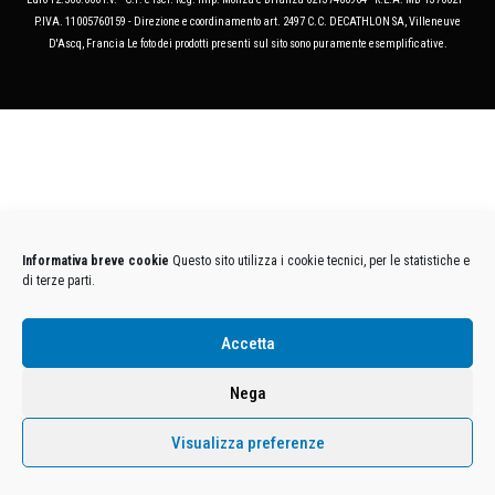
P.IVA. 11005760159 - Direzione e coordinamento art. 2497 C.C. DECATHLON SA, Villeneuve
D'Ascq, Francia Le foto dei prodotti presenti sul sito sono puramente esemplificative.
Informativa breve cookie
Questo sito utilizza i cookie tecnici, per le statistiche e
di terze parti.
Accetta
Nega
Visualizza preferenze