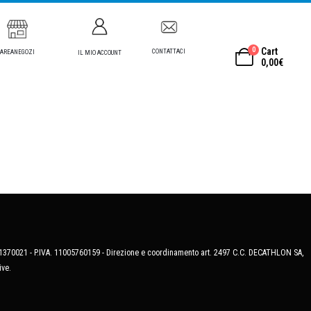
0
Cart
CONTATTACI
AREANEGOZI
IL MIO ACCOUNT
0,00
€
MB-1370021 - P.IVA. 11005760159 - Direzione e coordinamento art. 2497 C.C. DECATHLON SA,
ive.