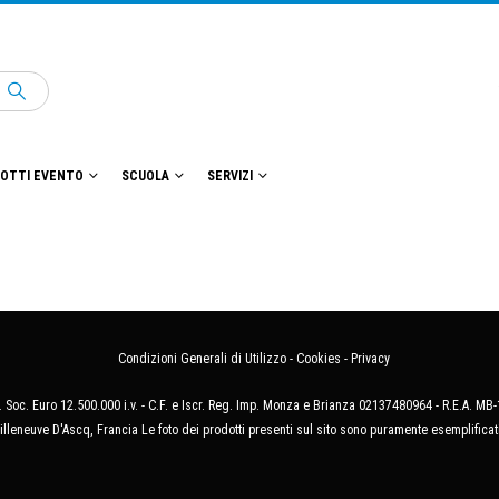
OTTI EVENTO
SCUOLA
SERVIZI
Condizioni Generali di Utilizzo
-
Cookies
-
Privacy
 Soc. Euro 12.500.000 i.v. - C.F. e Iscr. Reg. Imp. Monza e Brianza 02137480964 - R.E.A. 
illeneuve D'Ascq, Francia Le foto dei prodotti presenti sul sito sono puramente esemplificat