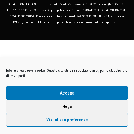
DECATHLON ITALIA S.r.l. Unipersonale - Viale Valassina, 268 - 20851 Lissone (MB) Cap. Soc.
Euro 12.500.000 i.v. - C.F. e Iscr. Reg. Imp. Monza e Brianza 02137480964 - R.E.A. MB-1370021 -
P.IVA. 11005760159 - Direzione e coordinamento art. 2497 C.C. DECATHLON SA, Villeneuve
D'Ascq, Francia Le foto dei prodotti presenti sul sito sono puramente esemplificative.
Informativa breve cookie
Questo sito utilizza i cookie tecnici, per le statistiche e
di terze parti.
Accetta
Nega
Visualizza preferenze