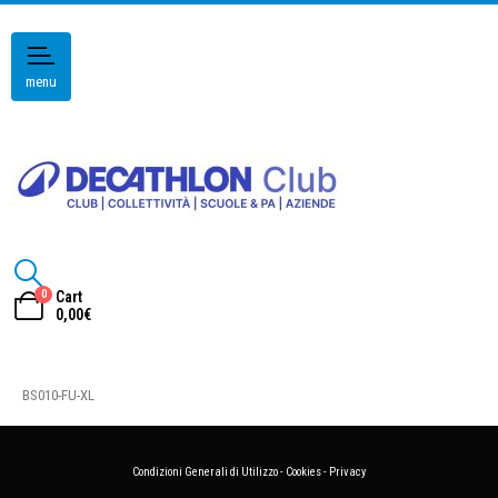
menu
0
Cart
0,00
€
BS010-FU-XL
Condizioni Generali di Utilizzo
-
Cookies
-
Privacy