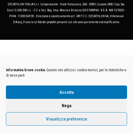
DECATHLON ITALIA S.r.l. Unipersonale - Viale Valassina, 268 - 20851 Lissone (MB) Cap. Soc.
Euro 12.500.000 i.v. - C.F. e Iscr. Reg. Imp. Monza e Brianza 02137480964 - R.E.A. MB-1370021 -
P.IVA. 11005760159 - Direzione e coordinamento art. 2497 C.C. DECATHLON SA, Villeneuve
D'Ascq, Francia Le foto dei prodotti presenti sul sito sono puramente esemplificative.
Informativa breve cookie
Questo sito utilizza i cookie tecnici, per le statistiche e
di terze parti.
Accetta
Nega
Visualizza preferenze