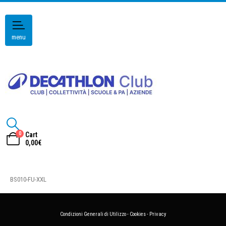
menu
0
Cart
0,00
€
BS010-FU-XXL
Condizioni Generali di Utilizzo
-
Cookies
-
Privacy