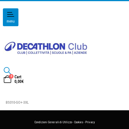
menu
0
Cart
0,00
€
BS010-GO+-3XL
Condizioni Generali di Utilizzo
-
Cookies
-
Privacy