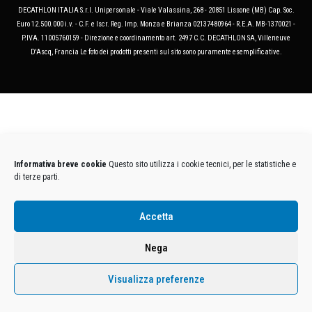
DECATHLON ITALIA S.r.l. Unipersonale - Viale Valassina, 268 - 20851 Lissone (MB) Cap. Soc.
Euro 12.500.000 i.v. - C.F. e Iscr. Reg. Imp. Monza e Brianza 02137480964 - R.E.A. MB-1370021 -
P.IVA. 11005760159 - Direzione e coordinamento art. 2497 C.C. DECATHLON SA, Villeneuve
D'Ascq, Francia Le foto dei prodotti presenti sul sito sono puramente esemplificative.
Informativa breve cookie
Questo sito utilizza i cookie tecnici, per le statistiche e
di terze parti.
Accetta
Nega
Visualizza preferenze