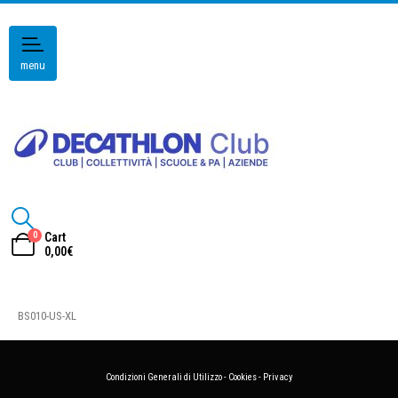
menu
0
Cart
0,00
€
BS010-US-XL
Condizioni Generali di Utilizzo
-
Cookies
-
Privacy