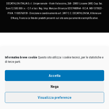
DECATHLON ITALIA S.r.l. Unipersonale - Viale Valassina, 268 - 20851 Lissone (MB) Cap. Soc.
Euro 12.500.000 i.v. - C.F. e Iscr. Reg. Imp. Monza e Brianza 02137480964 - R.E.A. MB-1370021 -
P.IVA. 11005760159 - Direzione e coordinamento art. 2497 C.C. DECATHLON SA, Villeneuve
D'Ascq, Francia Le foto dei prodotti presenti sul sito sono puramente esemplificative.
Informativa breve cookie
Questo sito utilizza i cookie tecnici, per le statistiche e
di terze parti.
Accetta
Nega
Visualizza preferenze