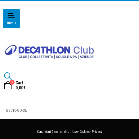
menu
0
Cart
0,00
€
BS010-GO-XL
Condizioni Generali di Utilizzo
-
Cookies
-
Privacy