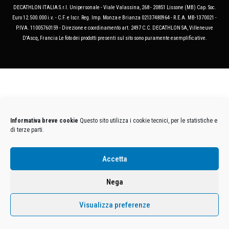
DECATHLON ITALIA S.r.l. Unipersonale - Viale Valassina, 268 - 20851 Lissone (MB) Cap. Soc.
Euro 12.500.000 i.v. - C.F. e Iscr. Reg. Imp. Monza e Brianza 02137480964 - R.E.A. MB-1370021 -
P.IVA. 11005760159 - Direzione e coordinamento art. 2497 C.C. DECATHLON SA, Villeneuve
D'Ascq, Francia Le foto dei prodotti presenti sul sito sono puramente esemplificative.
Informativa breve cookie
Questo sito utilizza i cookie tecnici, per le statistiche e
di terze parti.
Accetta
Nega
Visualizza preferenze