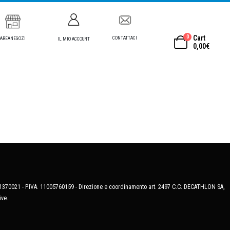
0
Cart
CONTATTACI
AREANEGOZI
IL MIO ACCOUNT
0,00
€
MB-1370021 - P.IVA. 11005760159 - Direzione e coordinamento art. 2497 C.C. DECATHLON SA,
ive.