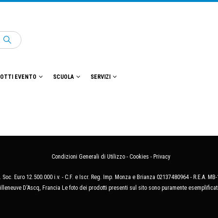
OTTI EVENTO
SCUOLA
SERVIZI
Condizioni Generali di Utilizzo
-
Cookies
-
Privacy
 Soc. Euro 12.500.000 i.v. - C.F. e Iscr. Reg. Imp. Monza e Brianza 02137480964 - R.E.A. 
illeneuve D'Ascq, Francia Le foto dei prodotti presenti sul sito sono puramente esemplificat