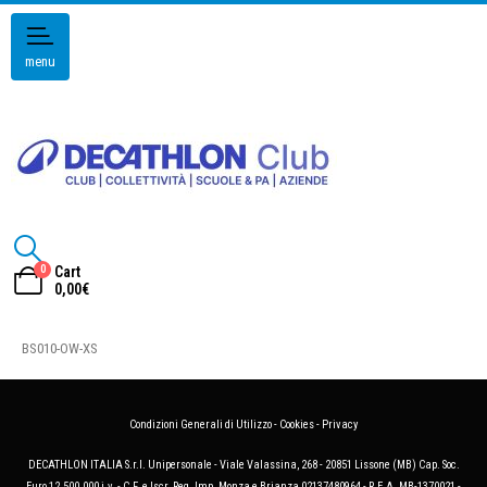
menu
0
Cart
0,00
€
BS010-OW-XS
Condizioni Generali di Utilizzo
-
Cookies
-
Privacy
DECATHLON ITALIA S.r.l. Unipersonale - Viale Valassina, 268 - 20851 Lissone (MB) Cap. Soc.
Euro 12.500.000 i.v. - C.F. e Iscr. Reg. Imp. Monza e Brianza 02137480964 - R.E.A. MB-1370021 -