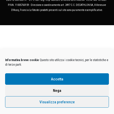
P.IVA. 11005760159 - Direzione e coordinamento art. 2497 C.C. DECATHLON SA, Villeneuve
D'Ascq, Francia Le foto dei prodotti presenti sul sito sono puramente esemplificative.
Informativa breve cookie
Questo sito utilizza i cookie tecnici, per le statistiche e
di terze parti.
Accetta
Nega
Visualizza preferenze