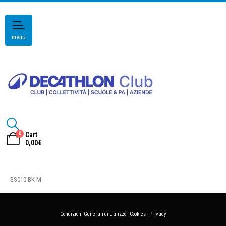
menu
0
Cart
0,00
€
BS010-BK-M
Condizioni Generali di Utilizzo
-
Cookies
-
Privacy