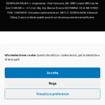
DECATHLON ITALIA S.r.l. Unipersonale - Viale Valassina, 268 - 20851 Lissone (MB) Cap. Soc.
Euro 12.500.000 i.v. - C.F. e Iscr. Reg. Imp. Monza e Brianza 02137480964 - R.E.A. MB-1370021 -
P.IVA. 11005760159 - Direzione e coordinamento art. 2497 C.C. DECATHLON SA, Villeneuve
D'Ascq, Francia Le foto dei prodotti presenti sul sito sono puramente esemplificative.
Informativa breve cookie
Questo sito utilizza i cookie tecnici, per le statistiche e
di terze parti.
Accetta
Nega
Visualizza preferenze