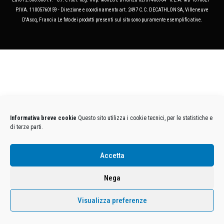
P.IVA. 11005760159 - Direzione e coordinamento art. 2497 C.C. DECATHLON SA, Villeneuve
D'Ascq, Francia Le foto dei prodotti presenti sul sito sono puramente esemplificative.
Informativa breve cookie
Questo sito utilizza i cookie tecnici, per le statistiche e
di terze parti.
Accetta
Nega
Visualizza preferenze