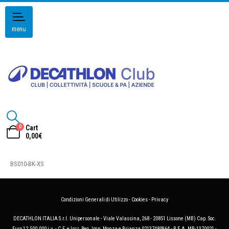
menu
0
Cart
0,00
€
BS010-BK-XS
Condizioni Generali di Utilizzo
-
Cookies
-
Privacy
DECATHLON ITALIA S.r.l. Unipersonale - Viale Valassina, 268 - 20851 Lissone (MB) Cap. Soc.
Euro 12.500.000 i.v. - C.F. e Iscr. Reg. Imp. Monza e Brianza 02137480964 - R.E.A. MB-1370021 -