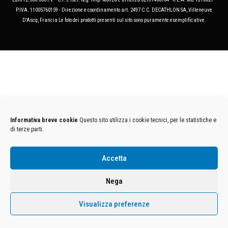
P.IVA. 11005760159 - Direzione e coordinamento art. 2497 C.C. DECATHLON SA, Villeneuve
D'Ascq, Francia Le foto dei prodotti presenti sul sito sono puramente esemplificative.
Informativa breve cookie
Questo sito utilizza i cookie tecnici, per le statistiche e
di terze parti.
Accetta
Nega
Visualizza preferenze