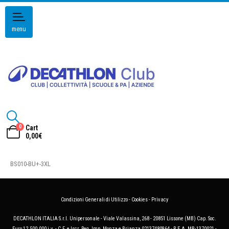
menu
0
Cart
0,00
€
BS010-BU+-3XL
Condizioni Generali di Utilizzo
-
Cookies
-
Privacy
DECATHLON ITALIA S.r.l. Unipersonale - Viale Valassina, 268 - 20851 Lissone (MB) Cap. Soc.
Euro 12.500.000 i.v. - C.F. e Iscr. Reg. Imp. Monza e Brianza 02137480964 - R.E.A. MB-1370021 -