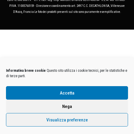
P.IVA. 11005760159 - Direzione e coordinamento art. 2497 C.C. DECATHLON SA, Villeneuve
D'Ascq, Francia Le foto dei prodotti presenti sul sito sono puramente esemplificative.
Informativa breve cookie
Questo sito utilizza i cookie tecnici, per le statistiche e
di terze parti.
Accetta
Nega
Visualizza preferenze