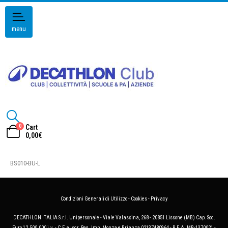
menu
0
Cart
0,00
€
BS010-BU-L
Condizioni Generali di Utilizzo
-
Cookies
-
Privacy
DECATHLON ITALIA S.r.l. Unipersonale - Viale Valassina, 268 - 20851 Lissone (MB) Cap. Soc.
Euro 12.500.000 i.v. - C.F. e Iscr. Reg. Imp. Monza e Brianza 02137480964 - R.E.A. MB-1370021 -