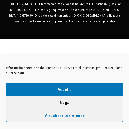
DECATHLON ITALIA S.r.l. Unipersonale - Viale Valassina, 268 - 20851 Lissone (MB) Cap. Soc.
Euro 12.500.000 i.v. - C.F. e Iscr. Reg. Imp. Monza e Brianza 02137480964 - R.E.A. MB-1370021 -
P.IVA. 11005760159 - Direzione e coordinamento art. 2497 C.C. DECATHLON SA, Villeneuve
D'Ascq, Francia Le foto dei prodotti presenti sul sito sono puramente esemplificative.
Informativa breve cookie
Questo sito utilizza i cookie tecnici, per le statistiche e
di terze parti.
Accetta
Nega
Visualizza preferenze