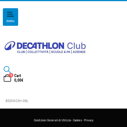
menu
0
Cart
0,00
€
BS010-CH+-3XL
Condizioni Generali di Utilizzo
-
Cookies
-
Privacy