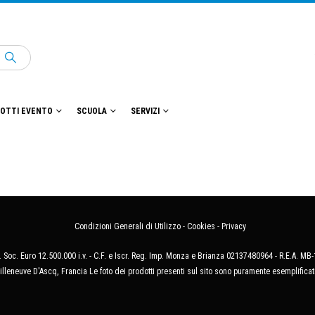
OTTI EVENTO
SCUOLA
SERVIZI
Condizioni Generali di Utilizzo
-
Cookies
-
Privacy
 Soc. Euro 12.500.000 i.v. - C.F. e Iscr. Reg. Imp. Monza e Brianza 02137480964 - R.E.A. 
illeneuve D'Ascq, Francia Le foto dei prodotti presenti sul sito sono puramente esemplificat