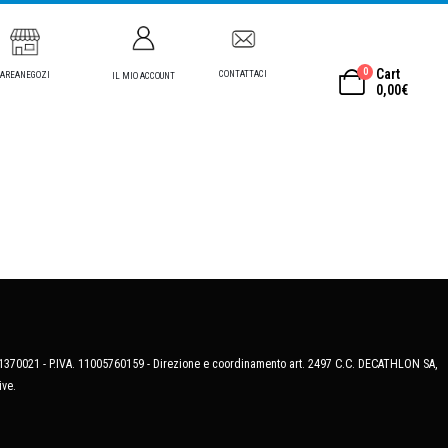
0
Cart
CONTATTACI
AREANEGOZI
IL MIO ACCOUNT
0,00
€
MB-1370021 - P.IVA. 11005760159 - Direzione e coordinamento art. 2497 C.C. DECATHLON SA,
ive.