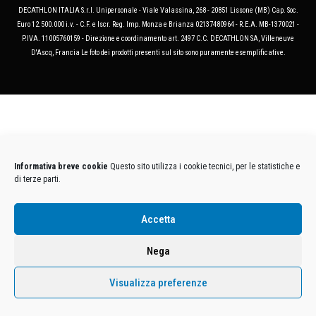
DECATHLON ITALIA S.r.l. Unipersonale - Viale Valassina, 268 - 20851 Lissone (MB) Cap. Soc.
Euro 12.500.000 i.v. - C.F. e Iscr. Reg. Imp. Monza e Brianza 02137480964 - R.E.A. MB-1370021 -
P.IVA. 11005760159 - Direzione e coordinamento art. 2497 C.C. DECATHLON SA, Villeneuve
D'Ascq, Francia Le foto dei prodotti presenti sul sito sono puramente esemplificative.
Informativa breve cookie
Questo sito utilizza i cookie tecnici, per le statistiche e
di terze parti.
Accetta
Nega
Visualizza preferenze