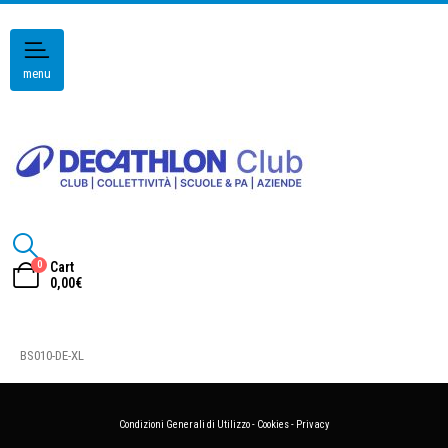
menu
0
Cart
0,00
€
BS010-DE-XL
Condizioni Generali di Utilizzo
-
Cookies
-
Privacy