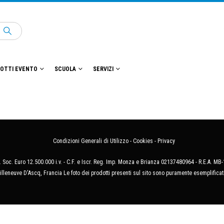
OTTI EVENTO
SCUOLA
SERVIZI
Condizioni Generali di Utilizzo
-
Cookies
-
Privacy
 Soc. Euro 12.500.000 i.v. - C.F. e Iscr. Reg. Imp. Monza e Brianza 02137480964 - R.E.A. 
illeneuve D'Ascq, Francia Le foto dei prodotti presenti sul sito sono puramente esemplificat