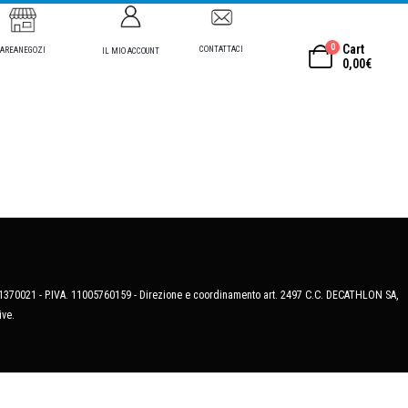
0
Cart
CONTATTACI
AREANEGOZI
IL MIO ACCOUNT
0,00
€
MB-1370021 - P.IVA. 11005760159 - Direzione e coordinamento art. 2497 C.C. DECATHLON SA,
ive.