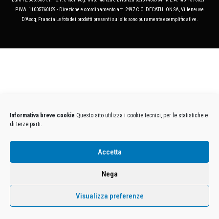
P.IVA. 11005760159 - Direzione e coordinamento art. 2497 C.C. DECATHLON SA, Villeneuve
D'Ascq, Francia Le foto dei prodotti presenti sul sito sono puramente esemplificative.
Informativa breve cookie
Questo sito utilizza i cookie tecnici, per le statistiche e
di terze parti.
Accetta
Nega
Visualizza preferenze