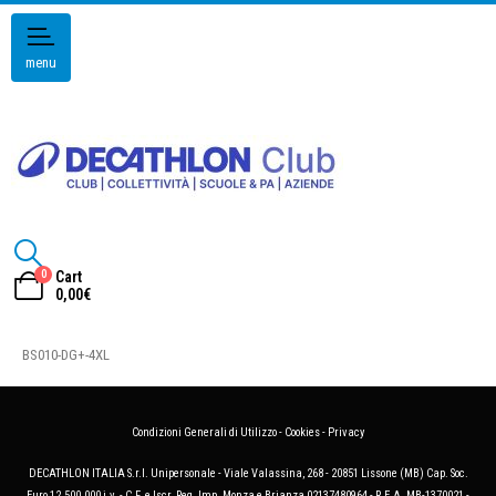
menu
0
Cart
0,00
€
BS010-DG+-4XL
Condizioni Generali di Utilizzo
-
Cookies
-
Privacy
DECATHLON ITALIA S.r.l. Unipersonale - Viale Valassina, 268 - 20851 Lissone (MB) Cap. Soc.
Euro 12.500.000 i.v. - C.F. e Iscr. Reg. Imp. Monza e Brianza 02137480964 - R.E.A. MB-1370021 -