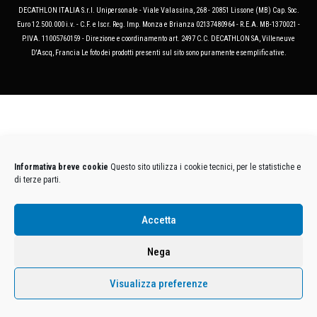
DECATHLON ITALIA S.r.l. Unipersonale - Viale Valassina, 268 - 20851 Lissone (MB) Cap. Soc.
Euro 12.500.000 i.v. - C.F. e Iscr. Reg. Imp. Monza e Brianza 02137480964 - R.E.A. MB-1370021 -
P.IVA. 11005760159 - Direzione e coordinamento art. 2497 C.C. DECATHLON SA, Villeneuve
D'Ascq, Francia Le foto dei prodotti presenti sul sito sono puramente esemplificative.
Informativa breve cookie
Questo sito utilizza i cookie tecnici, per le statistiche e
di terze parti.
Accetta
Nega
Visualizza preferenze