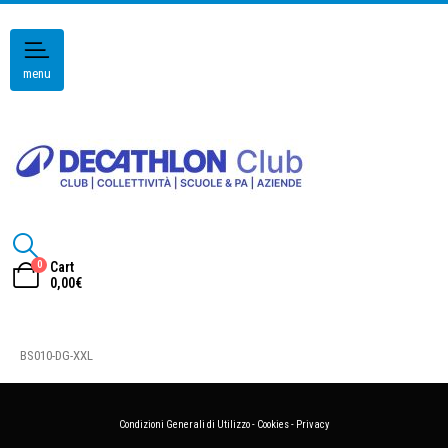
menu
0
Cart
0,00
€
BS010-DG-XXL
Condizioni Generali di Utilizzo
-
Cookies
-
Privacy