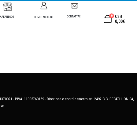
0
Cart
CONTATTACI
AREANEGOZI
IL MIO ACCOUNT
0,00
€
MB-1370021 - P.IVA. 11005760159 - Direzione e coordinamento art. 2497 C.C. DECATHLON SA,
ive.