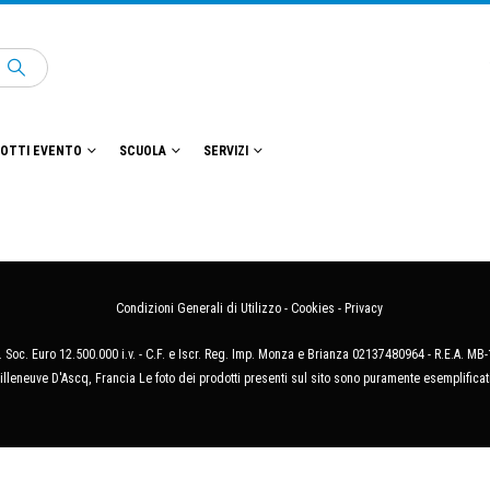
OTTI EVENTO
SCUOLA
SERVIZI
Condizioni Generali di Utilizzo
-
Cookies
-
Privacy
 Soc. Euro 12.500.000 i.v. - C.F. e Iscr. Reg. Imp. Monza e Brianza 02137480964 - R.E.A. 
illeneuve D'Ascq, Francia Le foto dei prodotti presenti sul sito sono puramente esemplificat