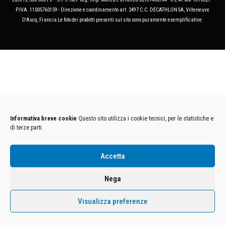
P.IVA. 11005760159 - Direzione e coordinamento art. 2497 C.C. DECATHLON SA, Villeneuve
D'Ascq, Francia Le foto dei prodotti presenti sul sito sono puramente esemplificative.
Informativa breve cookie
Questo sito utilizza i cookie tecnici, per le statistiche e
di terze parti.
Accetta
Nega
Visualizza preferenze