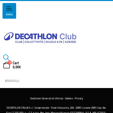
menu
0
Cart
0,00
€
BS010-FU-L
Condizioni Generali di Utilizzo
-
Cookies
-
Privacy
DECATHLON ITALIA S.r.l. Unipersonale - Viale Valassina, 268 - 20851 Lissone (MB) Cap. Soc.
Euro 12.500.000 i.v. - C.F. e Iscr. Reg. Imp. Monza e Brianza 02137480964 - R.E.A. MB-1370021 -