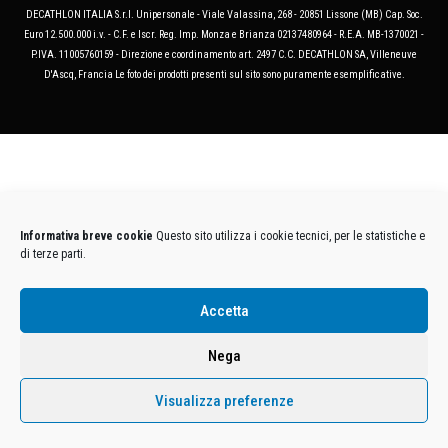
DECATHLON ITALIA S.r.l. Unipersonale - Viale Valassina, 268 - 20851 Lissone (MB) Cap. Soc.
Euro 12.500.000 i.v. - C.F. e Iscr. Reg. Imp. Monza e Brianza 02137480964 - R.E.A. MB-1370021 -
P.IVA. 11005760159 - Direzione e coordinamento art. 2497 C.C. DECATHLON SA, Villeneuve
D'Ascq, Francia Le foto dei prodotti presenti sul sito sono puramente esemplificative.
Informativa breve cookie
Questo sito utilizza i cookie tecnici, per le statistiche e
di terze parti.
Accetta
Nega
Visualizza preferenze