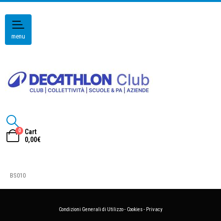
menu
0
Cart
0,00
€
BS010
Condizioni Generali di Utilizzo
-
Cookies
-
Privacy