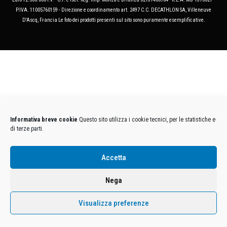
P.IVA. 11005760159 - Direzione e coordinamento art. 2497 C.C. DECATHLON SA, Villeneuve
D'Ascq, Francia Le foto dei prodotti presenti sul sito sono puramente esemplificative.
Informativa breve cookie
Questo sito utilizza i cookie tecnici, per le statistiche e
di terze parti.
Accetta
Nega
Visualizza preferenze