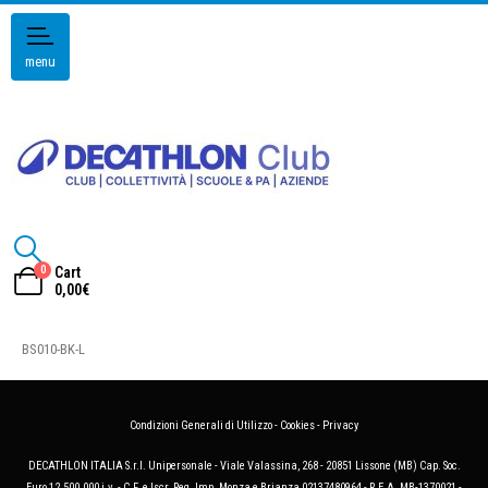
menu
0
Cart
0,00
€
BS010-BK-L
Condizioni Generali di Utilizzo
-
Cookies
-
Privacy
DECATHLON ITALIA S.r.l. Unipersonale - Viale Valassina, 268 - 20851 Lissone (MB) Cap. Soc.
Euro 12.500.000 i.v. - C.F. e Iscr. Reg. Imp. Monza e Brianza 02137480964 - R.E.A. MB-1370021 -