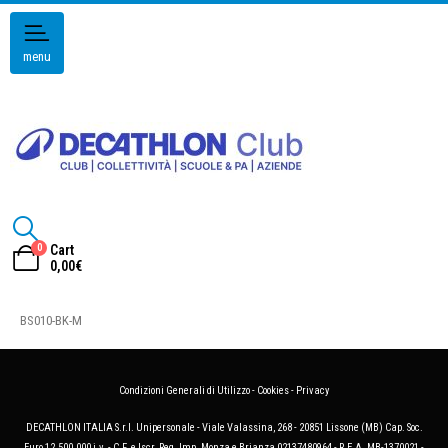
menu
0
Cart
0,00
€
BS010-BK-M
Condizioni Generali di Utilizzo
-
Cookies
-
Privacy
DECATHLON ITALIA S.r.l. Unipersonale - Viale Valassina, 268 - 20851 Lissone (MB) Cap. Soc.
Euro 12.500.000 i.v. - C.F. e Iscr. Reg. Imp. Monza e Brianza 02137480964 - R.E.A. MB-1370021 -