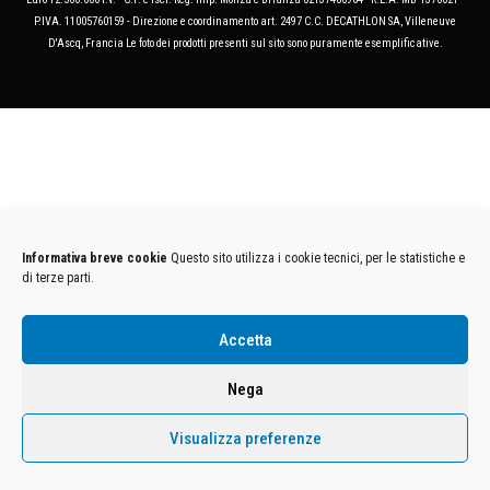
P.IVA. 11005760159 - Direzione e coordinamento art. 2497 C.C. DECATHLON SA, Villeneuve
D'Ascq, Francia Le foto dei prodotti presenti sul sito sono puramente esemplificative.
Informativa breve cookie
Questo sito utilizza i cookie tecnici, per le statistiche e
di terze parti.
Accetta
Nega
Visualizza preferenze