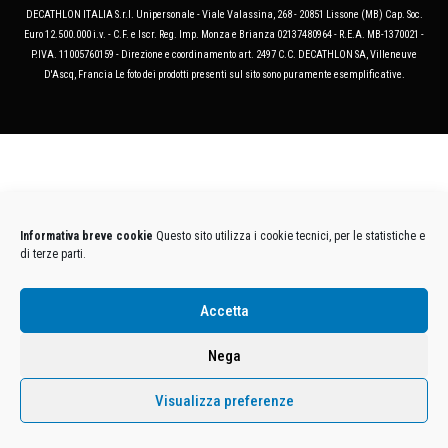
DECATHLON ITALIA S.r.l. Unipersonale - Viale Valassina, 268 - 20851 Lissone (MB) Cap. Soc.
Euro 12.500.000 i.v. - C.F. e Iscr. Reg. Imp. Monza e Brianza 02137480964 - R.E.A. MB-1370021 -
P.IVA. 11005760159 - Direzione e coordinamento art. 2497 C.C. DECATHLON SA, Villeneuve
D'Ascq, Francia Le foto dei prodotti presenti sul sito sono puramente esemplificative.
Informativa breve cookie
Questo sito utilizza i cookie tecnici, per le statistiche e
di terze parti.
Accetta
Nega
Visualizza preferenze