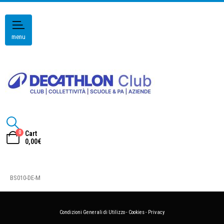
menu
0
Cart
0,00
€
BS010-DE-M
Condizioni Generali di Utilizzo
-
Cookies
-
Privacy