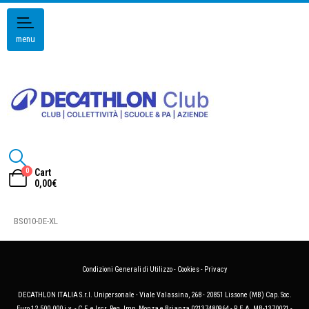
menu
0
Cart
0,00
€
BS010-DE-XL
Condizioni Generali di Utilizzo
-
Cookies
-
Privacy
DECATHLON ITALIA S.r.l. Unipersonale - Viale Valassina, 268 - 20851 Lissone (MB) Cap. Soc.
Euro 12.500.000 i.v. - C.F. e Iscr. Reg. Imp. Monza e Brianza 02137480964 - R.E.A. MB-1370021 -