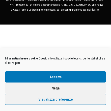
P.IVA. 11005760159 - Direzione e coordinamento art. 2497 C.C. DECATHLON SA, Villeneuve
D'Ascq, Francia Le foto dei prodotti presenti sul sito sono puramente esemplificative.
Informativa breve cookie
Questo sito utilizza i cookie tecnici, per le statistiche e
di terze parti.
Accetta
Nega
Visualizza preferenze