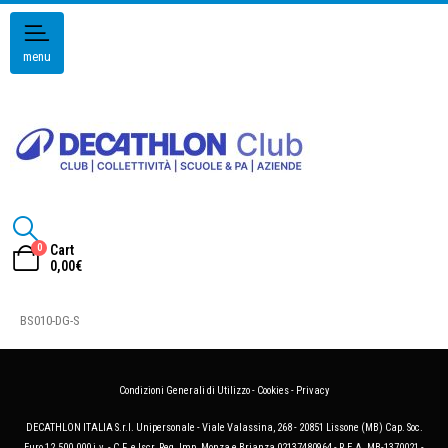
menu
0
Cart
0,00
€
BS010-DG-S
Condizioni Generali di Utilizzo
-
Cookies
-
Privacy
DECATHLON ITALIA S.r.l. Unipersonale - Viale Valassina, 268 - 20851 Lissone (MB) Cap. Soc.
Euro 12.500.000 i.v. - C.F. e Iscr. Reg. Imp. Monza e Brianza 02137480964 - R.E.A. MB-1370021 -