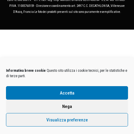
P.IVA. 11005760159 - Direzione e coordinamento art. 2497 C.C. DECATHLON SA, Villeneuve
D'Ascq, Francia Le foto dei prodotti presenti sul sito sono puramente esemplificative.
Informativa breve cookie
Questo sito utilizza i cookie tecnici, per le statistiche e
di terze parti.
Accetta
Nega
Visualizza preferenze