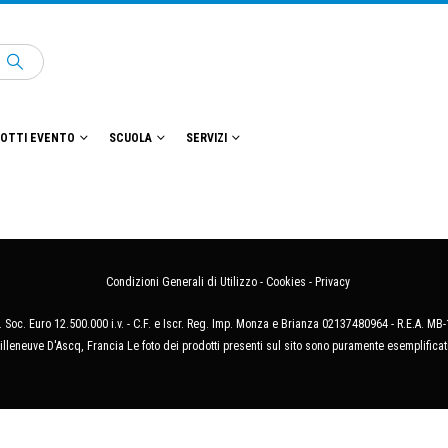
OTTI EVENTO
SCUOLA
SERVIZI
Condizioni Generali di Utilizzo
-
Cookies
-
Privacy
 Soc. Euro 12.500.000 i.v. - C.F. e Iscr. Reg. Imp. Monza e Brianza 02137480964 - R.E.A. 
illeneuve D'Ascq, Francia Le foto dei prodotti presenti sul sito sono puramente esemplificat