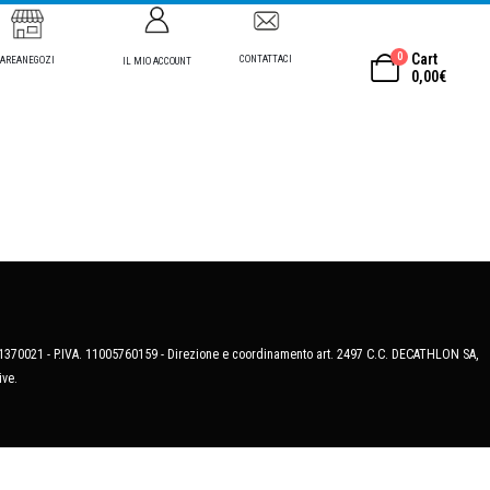
0
Cart
CONTATTACI
AREANEGOZI
IL MIO ACCOUNT
0,00
€
MB-1370021 - P.IVA. 11005760159 - Direzione e coordinamento art. 2497 C.C. DECATHLON SA,
ive.