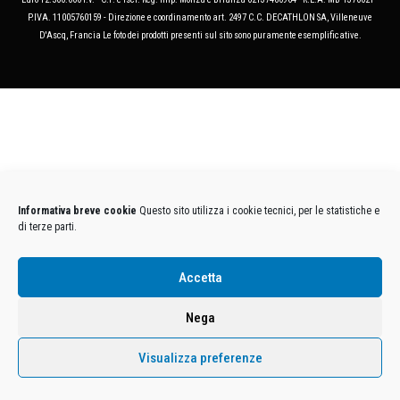
P.IVA. 11005760159 - Direzione e coordinamento art. 2497 C.C. DECATHLON SA, Villeneuve
D'Ascq, Francia Le foto dei prodotti presenti sul sito sono puramente esemplificative.
Informativa breve cookie
Questo sito utilizza i cookie tecnici, per le statistiche e
di terze parti.
Accetta
Nega
Visualizza preferenze