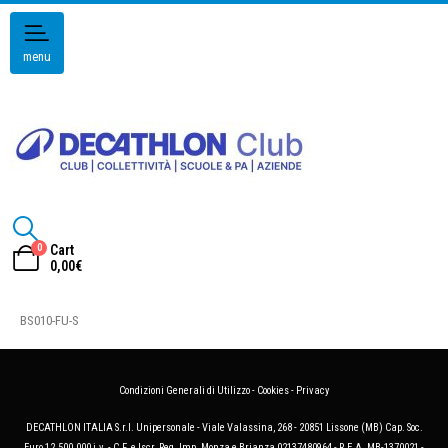
menu
0
Cart
0,00
€
BS010-FU-S
Condizioni Generali di Utilizzo
-
Cookies
-
Privacy
DECATHLON ITALIA S.r.l. Unipersonale - Viale Valassina, 268 - 20851 Lissone (MB) Cap. Soc.
Euro 12.500.000 i.v. - C.F. e Iscr. Reg. Imp. Monza e Brianza 02137480964 - R.E.A. MB-1370021 -