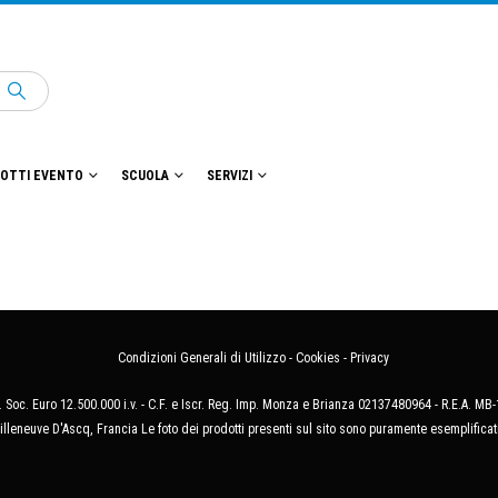
OTTI EVENTO
SCUOLA
SERVIZI
Condizioni Generali di Utilizzo
-
Cookies
-
Privacy
 Soc. Euro 12.500.000 i.v. - C.F. e Iscr. Reg. Imp. Monza e Brianza 02137480964 - R.E.A. 
illeneuve D'Ascq, Francia Le foto dei prodotti presenti sul sito sono puramente esemplificat