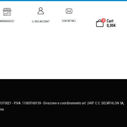
0
Cart
CONTATTACI
AREANEGOZI
IL MIO ACCOUNT
0,00
€
MB-1370021 - P.IVA. 11005760159 - Direzione e coordinamento art. 2497 C.C. DECATHLON SA,
ive.