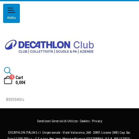
menu
0
Cart
0,00
€
BS010-KG-L
Condizioni Generali di Utilizzo
-
Cookies
-
Privacy
DECATHLON ITALIA S.r.l. Unipersonale - Viale Valassina, 268 - 20851 Lissone (MB) Cap. Soc.
Euro 12.500.000 i.v. - C.F. e Iscr. Reg. Imp. Monza e Brianza 02137480964 - R.E.A. MB-1370021 -