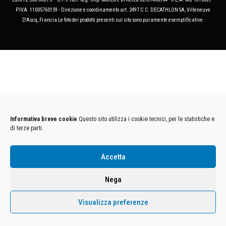
P.IVA. 11005760159 - Direzione e coordinamento art. 2497 C.C. DECATHLON SA, Villeneuve
D'Ascq, Francia Le foto dei prodotti presenti sul sito sono puramente esemplificative.
Informativa breve cookie
Questo sito utilizza i cookie tecnici, per le statistiche e
di terze parti.
Accetta
Nega
Visualizza preferenze