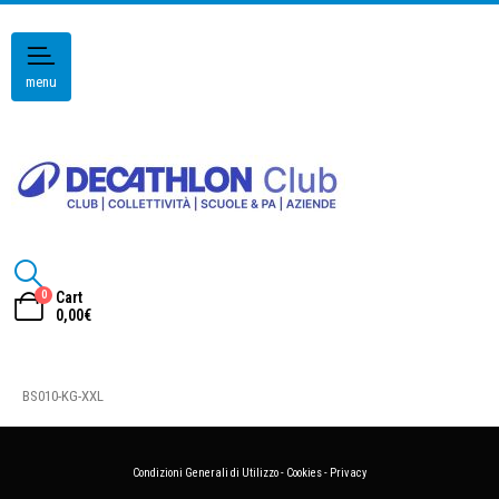
menu
0
Cart
0,00
€
BS010-KG-XXL
Condizioni Generali di Utilizzo
-
Cookies
-
Privacy