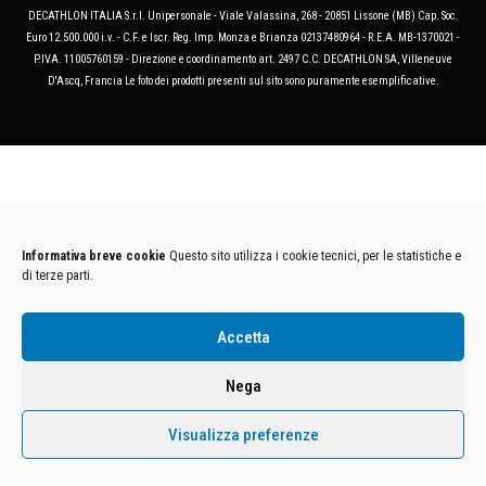
DECATHLON ITALIA S.r.l. Unipersonale - Viale Valassina, 268 - 20851 Lissone (MB) Cap. Soc.
Euro 12.500.000 i.v. - C.F. e Iscr. Reg. Imp. Monza e Brianza 02137480964 - R.E.A. MB-1370021 -
P.IVA. 11005760159 - Direzione e coordinamento art. 2497 C.C. DECATHLON SA, Villeneuve
D'Ascq, Francia Le foto dei prodotti presenti sul sito sono puramente esemplificative.
Informativa breve cookie
Questo sito utilizza i cookie tecnici, per le statistiche e
di terze parti.
Accetta
Nega
Visualizza preferenze