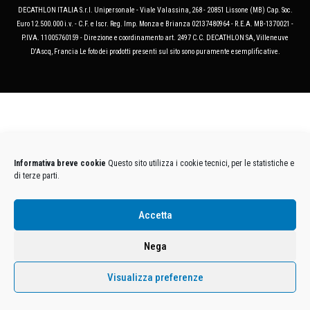
DECATHLON ITALIA S.r.l. Unipersonale - Viale Valassina, 268 - 20851 Lissone (MB) Cap. Soc.
Euro 12.500.000 i.v. - C.F. e Iscr. Reg. Imp. Monza e Brianza 02137480964 - R.E.A. MB-1370021 -
P.IVA. 11005760159 - Direzione e coordinamento art. 2497 C.C. DECATHLON SA, Villeneuve
D'Ascq, Francia Le foto dei prodotti presenti sul sito sono puramente esemplificative.
Informativa breve cookie
Questo sito utilizza i cookie tecnici, per le statistiche e
di terze parti.
Accetta
Nega
Visualizza preferenze