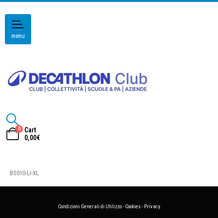
menu
0
Cart
0,00
€
BS010-LI-XL
Condizioni Generali di Utilizzo
-
Cookies
-
Privacy