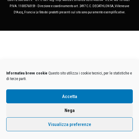
P.IVA. 11005760159 - Direzione e coordinamento art. 2497 C.C. DECATHLON SA, Villeneuve
D'Ascq, Francia Le foto dei prodotti presenti sul sito sono puramente esemplificative.
Informativa breve cookie
Questo sito utilizza i cookie tecnici, per le statistiche e
di terze parti.
Accetta
Nega
Visualizza preferenze