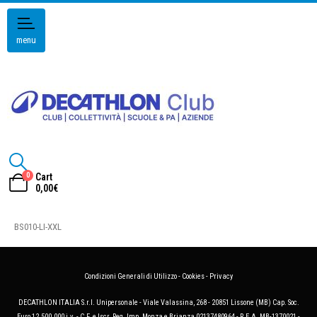
menu
0
Cart
0,00
€
BS010-LI-XXL
Condizioni Generali di Utilizzo
-
Cookies
-
Privacy
DECATHLON ITALIA S.r.l. Unipersonale - Viale Valassina, 268 - 20851 Lissone (MB) Cap. Soc.
Euro 12.500.000 i.v. - C.F. e Iscr. Reg. Imp. Monza e Brianza 02137480964 - R.E.A. MB-1370021 -