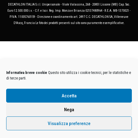
DECATHLON ITALIA S.r.l. Unipersonale - Viale Valassina, 268 - 20851 Lissone (MB) Cap. Soc.
Euro 12.500.000 i.v. - C.F. e Iscr. Reg. Imp. Monza e Brianza 02137480964 - R.E.A. MB-1370021 -
P.IVA. 11005760159 - Direzione e coordinamento art. 2497 C.C. DECATHLON SA, Villeneuve
D'Ascq, Francia Le foto dei prodotti presenti sul sito sono puramente esemplificative.
Informativa breve cookie
Questo sito utilizza i cookie tecnici, per le statistiche e
di terze parti.
Accetta
Nega
Visualizza preferenze