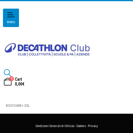
menu
0
Cart
0,00
€
BS010-MB+-3XL
Condizioni Generali di Utilizzo
-
Cookies
-
Privacy