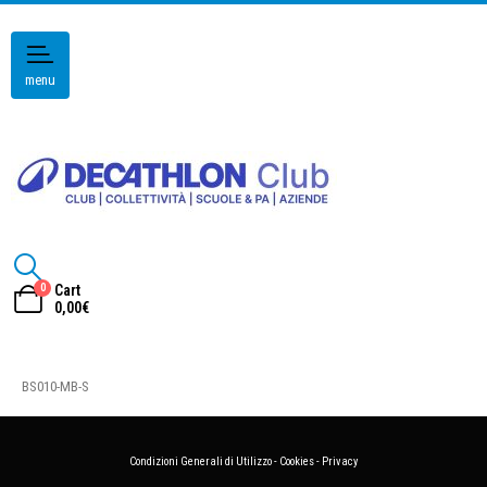
menu
0
Cart
0,00
€
BS010-MB-S
Condizioni Generali di Utilizzo
-
Cookies
-
Privacy