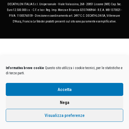
DECATHLON ITALIA S.r.l. Unipersonale - Viale Valassina, 268 - 20851 Lissone (MB) Cap. Soc.
Euro 12.500.000 i.v. - C.F. e Iscr. Reg. Imp. Monza e Brianza 02137480964 - R.E.A. MB-1370021 -
P.IVA. 11005760159 - Direzione e coordinamento art. 2497 C.C. DECATHLON SA, Villeneuve
D'Ascq, Francia Le foto dei prodotti presenti sul sito sono puramente esemplificative.
Informativa breve cookie
Questo sito utilizza i cookie tecnici, per le statistiche e
di terze parti.
Accetta
Nega
Visualizza preferenze