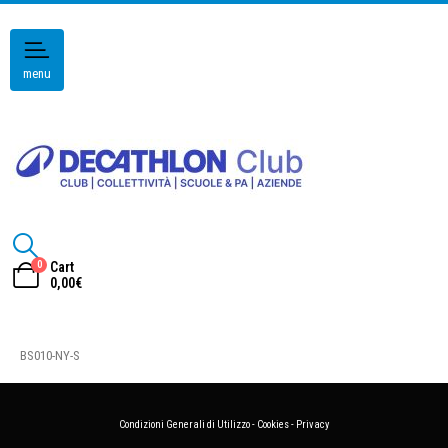
menu
0
Cart
0,00
€
BS010-NY-S
Condizioni Generali di Utilizzo
-
Cookies
-
Privacy