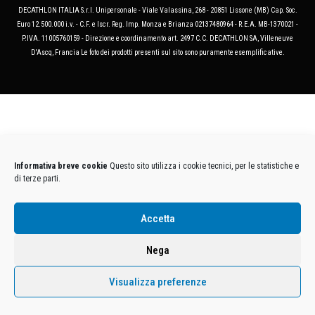
DECATHLON ITALIA S.r.l. Unipersonale - Viale Valassina, 268 - 20851 Lissone (MB) Cap. Soc.
Euro 12.500.000 i.v. - C.F. e Iscr. Reg. Imp. Monza e Brianza 02137480964 - R.E.A. MB-1370021 -
P.IVA. 11005760159 - Direzione e coordinamento art. 2497 C.C. DECATHLON SA, Villeneuve
D'Ascq, Francia Le foto dei prodotti presenti sul sito sono puramente esemplificative.
Informativa breve cookie
Questo sito utilizza i cookie tecnici, per le statistiche e
di terze parti.
Accetta
Nega
Visualizza preferenze