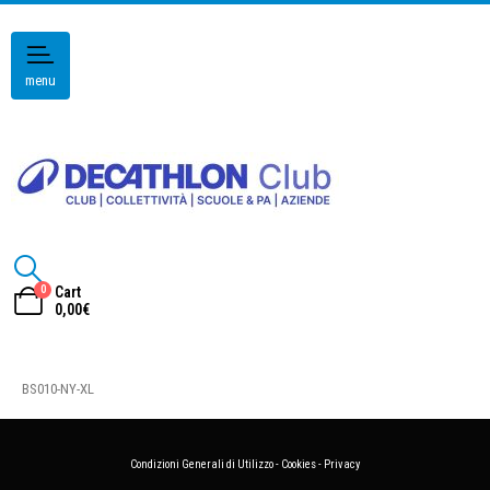
menu
0
Cart
0,00
€
BS010-NY-XL
Condizioni Generali di Utilizzo
-
Cookies
-
Privacy