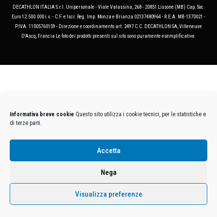
DECATHLON ITALIA S.r.l. Unipersonale - Viale Valassina, 268 - 20851 Lissone (MB) Cap. Soc.
Euro 12.500.000 i.v. - C.F. e Iscr. Reg. Imp. Monza e Brianza 02137480964 - R.E.A. MB-1370021 -
P.IVA. 11005760159 - Direzione e coordinamento art. 2497 C.C. DECATHLON SA, Villeneuve
D'Ascq, Francia Le foto dei prodotti presenti sul sito sono puramente esemplificative.
Informativa breve cookie
Questo sito utilizza i cookie tecnici, per le statistiche e
di terze parti.
Accetta
Nega
Visualizza preferenze