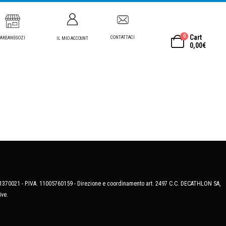
0
Cart
CONTATTACI
AREANEGOZI
IL MIO ACCOUNT
0,00
€
MB-1370021 - P.IVA. 11005760159 - Direzione e coordinamento art. 2497 C.C. DECATHLON SA,
ive.