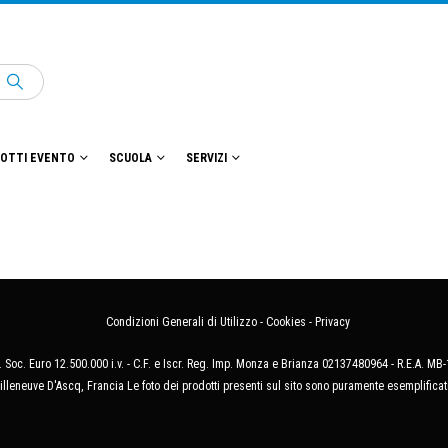
OTTI EVENTO
SCUOLA
SERVIZI
Condizioni Generali di Utilizzo
-
Cookies
-
Privacy
 Soc. Euro 12.500.000 i.v. - C.F. e Iscr. Reg. Imp. Monza e Brianza 02137480964 - R.E.A. 
illeneuve D'Ascq, Francia Le foto dei prodotti presenti sul sito sono puramente esemplificat