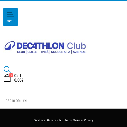
menu
0
Cart
0,00
€
BS010-OR+-4XL
Condizioni Generali di Utilizzo
-
Cookies
-
Privacy