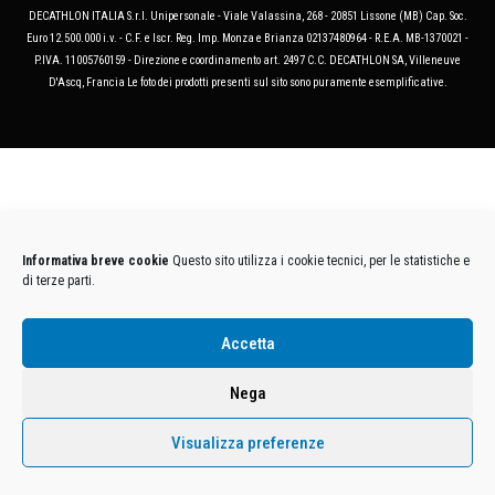
DECATHLON ITALIA S.r.l. Unipersonale - Viale Valassina, 268 - 20851 Lissone (MB) Cap. Soc.
Euro 12.500.000 i.v. - C.F. e Iscr. Reg. Imp. Monza e Brianza 02137480964 - R.E.A. MB-1370021 -
P.IVA. 11005760159 - Direzione e coordinamento art. 2497 C.C. DECATHLON SA, Villeneuve
D'Ascq, Francia Le foto dei prodotti presenti sul sito sono puramente esemplificative.
Informativa breve cookie
Questo sito utilizza i cookie tecnici, per le statistiche e
di terze parti.
Accetta
Nega
Visualizza preferenze