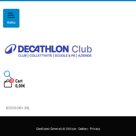
menu
0
Cart
0,00
€
BS010-OR+-5XL
Condizioni Generali di Utilizzo
-
Cookies
-
Privacy