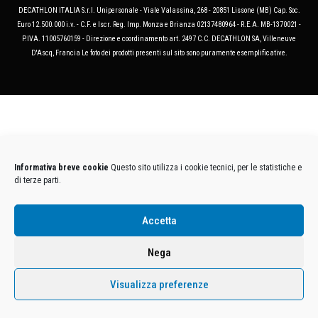
DECATHLON ITALIA S.r.l. Unipersonale - Viale Valassina, 268 - 20851 Lissone (MB) Cap. Soc.
Euro 12.500.000 i.v. - C.F. e Iscr. Reg. Imp. Monza e Brianza 02137480964 - R.E.A. MB-1370021 -
P.IVA. 11005760159 - Direzione e coordinamento art. 2497 C.C. DECATHLON SA, Villeneuve
D'Ascq, Francia Le foto dei prodotti presenti sul sito sono puramente esemplificative.
Informativa breve cookie
Questo sito utilizza i cookie tecnici, per le statistiche e
di terze parti.
Accetta
Nega
Visualizza preferenze