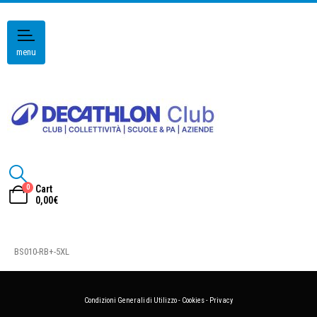
menu
0
Cart
0,00
€
BS010-RB+-5XL
Condizioni Generali di Utilizzo
-
Cookies
-
Privacy