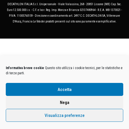
DECATHLON ITALIA S.r.l. Unipersonale - Viale Valassina, 268 - 20851 Lissone (MB) Cap. Soc.
Euro 12.500.000 i.v. - C.F. e Iscr. Reg. Imp. Monza e Brianza 02137480964 - R.E.A. MB-1370021 -
P.IVA. 11005760159 - Direzione e coordinamento art. 2497 C.C. DECATHLON SA, Villeneuve
D'Ascq, Francia Le foto dei prodotti presenti sul sito sono puramente esemplificative.
Informativa breve cookie
Questo sito utilizza i cookie tecnici, per le statistiche e
di terze parti.
Accetta
Nega
Visualizza preferenze