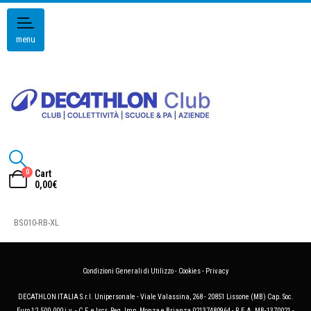
menu
0
Cart
0,00
€
BS010-RB-XL
Condizioni Generali di Utilizzo
-
Cookies
-
Privacy
DECATHLON ITALIA S.r.l. Unipersonale - Viale Valassina, 268 - 20851 Lissone (MB) Cap. Soc.
Euro 12.500.000 i.v. - C.F. e Iscr. Reg. Imp. Monza e Brianza 02137480964 - R.E.A. MB-1370021 -