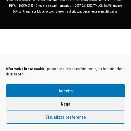
P.IVA. 11005760159 - Direzione e coordinamento art. 2497 C.C. DECATHLON SA, Villeneuve
D'Ascq, Francia Le foto dei prodotti presenti sul sito sono puramente esemplificative.
Informativa breve cookie
Questo sito utilizza i cookie tecnici, per le statistiche e
di terze parti.
Accetta
Nega
Visualizza preferenze