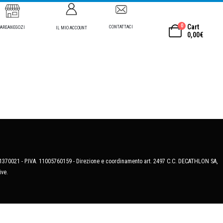
0
Cart
CONTATTACI
AREANEGOZI
IL MIO ACCOUNT
0,00
€
MB-1370021 - P.IVA. 11005760159 - Direzione e coordinamento art. 2497 C.C. DECATHLON SA,
ive.