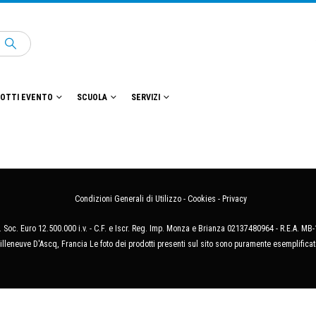
OTTI EVENTO
SCUOLA
SERVIZI
Condizioni Generali di Utilizzo
-
Cookies
-
Privacy
 Soc. Euro 12.500.000 i.v. - C.F. e Iscr. Reg. Imp. Monza e Brianza 02137480964 - R.E.A. 
illeneuve D'Ascq, Francia Le foto dei prodotti presenti sul sito sono puramente esemplificat