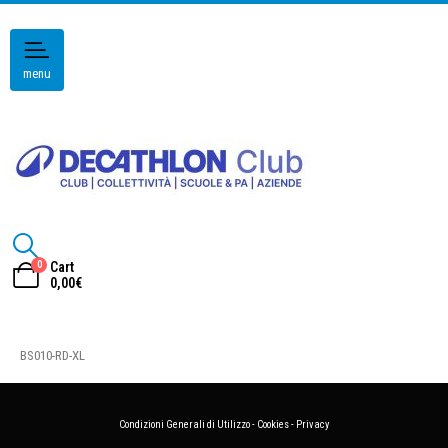
menu
0
Cart
0,00
€
BS010-RD-XL
Condizioni Generali di Utilizzo
-
Cookies
-
Privacy