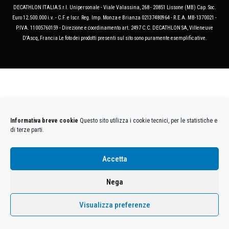
DECATHLON ITALIA S.r.l. Unipersonale - Viale Valassina, 268 - 20851 Lissone (MB) Cap. Soc.
Euro 12.500.000 i.v. - C.F. e Iscr. Reg. Imp. Monza e Brianza 02137480964 - R.E.A. MB-1370021 -
P.IVA. 11005760159 - Direzione e coordinamento art. 2497 C.C. DECATHLON SA, Villeneuve
D'Ascq, Francia Le foto dei prodotti presenti sul sito sono puramente esemplificative.
Informativa breve cookie
Questo sito utilizza i cookie tecnici, per le statistiche e
di terze parti.
Accetta
Nega
Visualizza preferenze